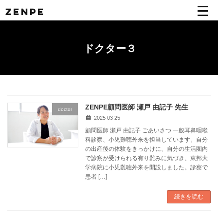
コ
ナ
ZENPE
ン
ビ
テ
ゲ
ン
ー
ツ
シ
ドクター３
へ
ョ
ス
ン
キ
に
ッ
移
プ
動
ZENPE顧問医師 瀬戸 由記子 先生
doctor
2025 03 25
顧問医師 瀬戸 由記子 ごあいさつ 一般耳鼻咽喉
科診察、小児難聴外来を担当しています。自分
の出産後の体験をきっかけに、自分の生活圏内
で診察が受けられる有り難みに気づき、東邦大
学病院に小児難聴外来を開設しました。診察で
患者 […]
続きを読む