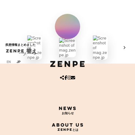
グ
ZENPE
言語切り替え
mag.
ル
ZENPE
ー
プ
寄付する
リ
ン
ア
ア
ア
イ
イ
イ
ク
コ
コ
コ
ン
ン
ン
リ
リ
リ
ン
ン
ン
ク
ク
ク
News
About Us