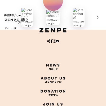
グ
ZENPE
言語切り替え
mag.
ル
ZENPE
ー
プ
リ
ン
ア
ア
ア
イ
イ
イ
ク
コ
コ
コ
ン
ン
ン
リ
リ
リ
ン
ン
ン
ク
ク
ク
News
About Us
Donation
Join Us