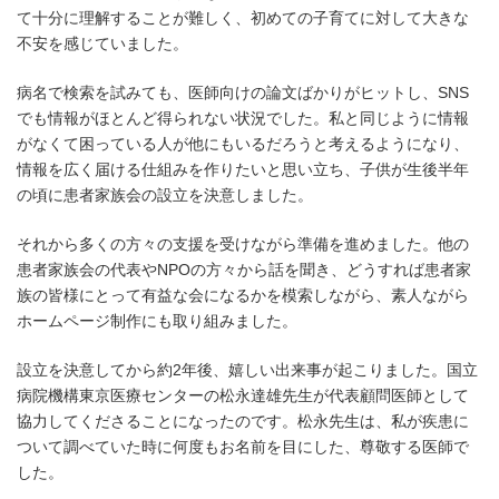
て十分に理解することが難しく、初めての子育てに対して大きな
不安を感じていました。
病名で検索を試みても、医師向けの論文ばかりがヒットし、SNS
でも情報がほとんど得られない状況でした。私と同じように情報
がなくて困っている人が他にもいるだろうと考えるようになり、
情報を広く届ける仕組みを作りたいと思い立ち、子供が生後半年
の頃に患者家族会の設立を決意しました。
それから多くの方々の支援を受けながら準備を進めました。他の
患者家族会の代表やNPOの方々から話を聞き、どうすれば患者家
族の皆様にとって有益な会になるかを模索しながら、素人ながら
ホームページ制作にも取り組みました。
設立を決意してから約2年後、嬉しい出来事が起こりました。国立
病院機構東京医療センターの松永達雄先生が代表顧問医師として
協力してくださることになったのです。松永先生は、私が疾患に
ついて調べていた時に何度もお名前を目にした、尊敬する医師で
した。