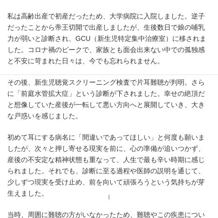
私は高齢出産で初産だったため、大学病院に入院しました。逆子
だったことから帝王切開で出産しましたが、生後数日で娘の哺乳
力が弱いと診断され、GCU（新生児特定集中治療室）に移されま
した。コロナ禍のピークで、家族とも面会出来ない中での孤独感
と不安に苛まれた日々は、今でも忘れられません。
その後、新生児聴覚スクリーニング検査で片耳難聴が判明。さら
に「前庭水管拡大症」という診断が下されました。幸せの絶頂だ
と想像していた産後が一転して悪い方向へと展開していき、大き
な戸惑いを感じました。
初めて耳にする病名に「間違いであってほしい」と何度も願いま
したが、次々と押し寄せる現実を前に、心の準備が追いつかず、
産後の不安定な精神状態も重なって、人生で最も辛い時期に感じ
られました。それでも、診断に至る過程や医師の説明を通じて、
少しずつ現実を受け止め、前を向いて頑張ろうという気持ちが芽
生えました。
寄付する
当時、周囲に難聴の方がいなかったため、難聴やこの疾患につい