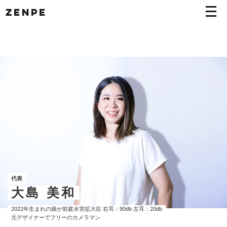
コ
ナ
ZENPE
ン
ビ
テ
ゲ
ン
ー
ツ
シ
へ
ョ
ス
ン
キ
に
ッ
移
プ
動
代表
大島 美和
2022年生まれの娘が前庭水管拡大症 右耳：90db 左耳：20db
​元デザイナーでフリーのカメラマン