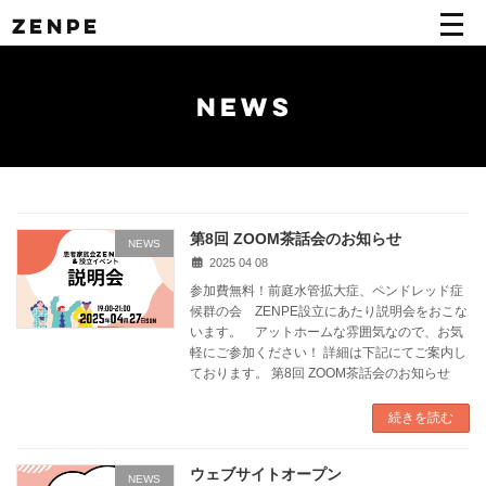
コ
ナ
ZENPE
ン
ビ
テ
ゲ
ン
ー
ツ
シ
NEWS
へ
ョ
ス
ン
キ
に
ッ
移
プ
動
第8回 ZOOM茶話会のお知らせ
NEWS
2025 04 08
参加費無料！前庭水管拡大症、ペンドレッド症
候群の会 ZENPE設立にあたり説明会をおこな
います。 アットホームな雰囲気なので、お気
軽にご参加ください！ 詳細は下記にてご案内し
ております。 第8回 ZOOM茶話会のお知らせ
続きを読む
ウェブサイトオープン
NEWS