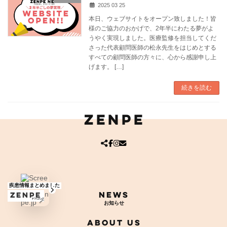
2025 03 25
本日、ウェブサイトをオープン致しました！皆
様のご協力のおかげで、2年半にわたる夢がよ
うやく実現しました。医療監修を担当してくだ
さった代表顧問医師の松永先生をはじめとする
すべての顧問医師の方々に、心から感謝申し上
げます。 […]
続きを読む
ZENPE
ア
ア
ア
イ
イ
イ
コ
コ
コ
ン
ン
ン
リ
リ
リ
ン
ン
ン
寄付する
ク
ク
ク
News
グ
ZENPE
言語切り替え
mag.
ル
ー
About Us
プ